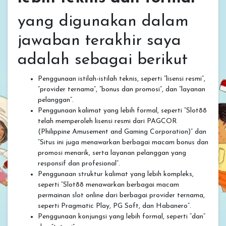
yang digunakan dalam
jawaban terakhir saya
adalah sebagai berikut
Penggunaan istilah-istilah teknis, seperti “lisensi resmi”,
“provider ternama”, “bonus dan promosi”, dan “layanan
pelanggan”.
Penggunaan kalimat yang lebih formal, seperti “Slot88
telah memperoleh lisensi resmi dari PAGCOR
(Philippine Amusement and Gaming Corporation)” dan
“Situs ini juga menawarkan berbagai macam bonus dan
promosi menarik, serta layanan pelanggan yang
responsif dan profesional”.
Penggunaan struktur kalimat yang lebih kompleks,
seperti “Slot88 menawarkan berbagai macam
permainan slot online dari berbagai provider ternama,
seperti Pragmatic Play, PG Soft, dan Habanero”.
Penggunaan konjungsi yang lebih formal, seperti “dan”