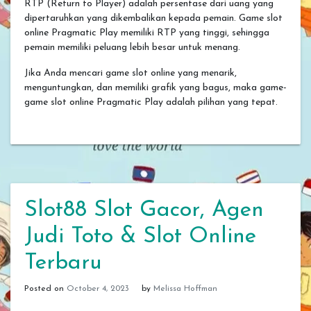
RTP (Return to Player) adalah persentase dari uang yang
dipertaruhkan yang dikembalikan kepada pemain. Game slot
online Pragmatic Play memiliki RTP yang tinggi, sehingga
pemain memiliki peluang lebih besar untuk menang.
Jika Anda mencari game slot online yang menarik,
menguntungkan, dan memiliki grafik yang bagus, maka game-
game slot online Pragmatic Play adalah pilihan yang tepat.
Slot88 Slot Gacor, Agen
Judi Toto & Slot Online
Terbaru
Posted on
October 4, 2023
by
Melissa Hoffman