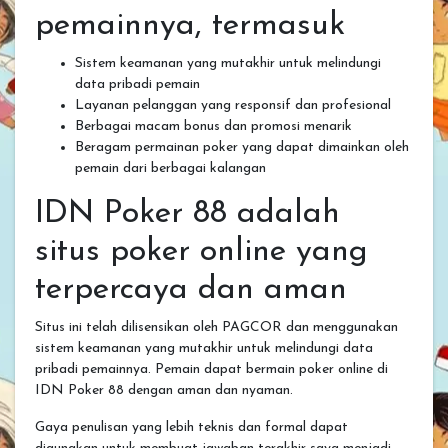
pemainnya, termasuk
Sistem keamanan yang mutakhir untuk melindungi
data pribadi pemain
Layanan pelanggan yang responsif dan profesional
Berbagai macam bonus dan promosi menarik
Beragam permainan poker yang dapat dimainkan oleh
pemain dari berbagai kalangan
IDN Poker 88 adalah
situs poker online yang
terpercaya dan aman
Situs ini telah dilisensikan oleh PAGCOR dan menggunakan
sistem keamanan yang mutakhir untuk melindungi data
pribadi pemainnya. Pemain dapat bermain poker online di
IDN Poker 88 dengan aman dan nyaman.
Gaya penulisan yang lebih teknis dan formal dapat