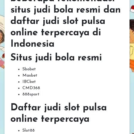
situs judi bola resmi dan
daftar judi slot pulsa
online terpercaya di
Indonesia
Situs judi bola resmi
Sbobet
Maxbet
IBCbet
CMD368
888sport
Daftar judi slot pulsa
online terpercaya
Slot88