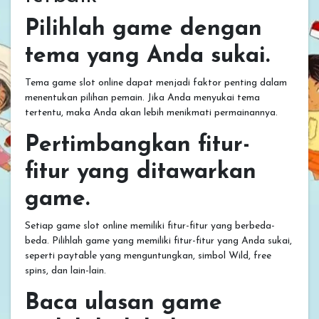
Pilihlah game dengan
tema yang Anda sukai.
Tema game slot online dapat menjadi faktor penting dalam
menentukan pilihan pemain. Jika Anda menyukai tema
tertentu, maka Anda akan lebih menikmati permainannya.
Pertimbangkan fitur-
fitur yang ditawarkan
game.
Setiap game slot online memiliki fitur-fitur yang berbeda-
beda. Pilihlah game yang memiliki fitur-fitur yang Anda sukai,
seperti paytable yang menguntungkan, simbol Wild, free
spins, dan lain-lain.
Baca ulasan game