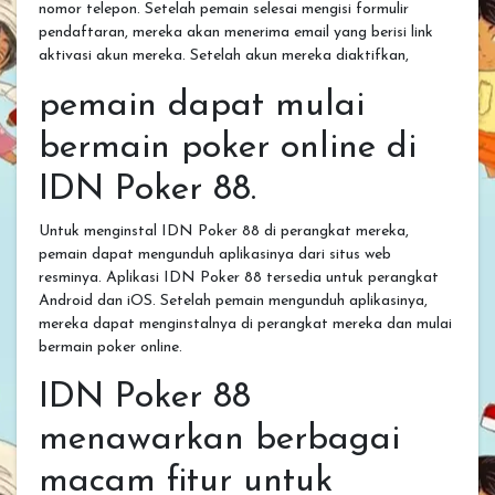
nomor telepon. Setelah pemain selesai mengisi formulir
pendaftaran, mereka akan menerima email yang berisi link
aktivasi akun mereka. Setelah akun mereka diaktifkan,
pemain dapat mulai
bermain poker online di
IDN Poker 88.
Untuk menginstal IDN Poker 88 di perangkat mereka,
pemain dapat mengunduh aplikasinya dari situs web
resminya. Aplikasi IDN Poker 88 tersedia untuk perangkat
Android dan iOS. Setelah pemain mengunduh aplikasinya,
mereka dapat menginstalnya di perangkat mereka dan mulai
bermain poker online.
IDN Poker 88
menawarkan berbagai
macam fitur untuk